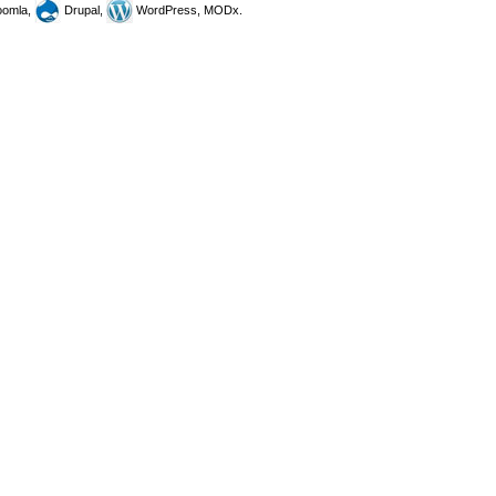
omla,
Drupal,
WordPress, MODx.